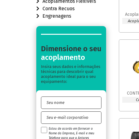
Acoplamentos Flexíveis
Contra Recuos
Acopla
Engrenagens
Acopl
Dimensione o seu
acoplamento
Insira seus dados e informações
técnicas para descobrir qual
acoplamento ideal para o seu
equipamento:
CONT
C
Estou de acordo em fornecer o
Nome da Empresa, E-mail e meu
Telefone para que a Antares