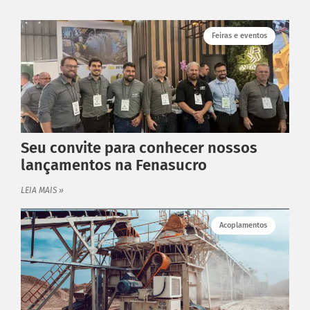
MAIS
Garantia
Feiras e eventos
Catálogo
Dimensione seu acoplamento
Central de Downloads
INSTITUCIONAL
Distribuidores
Orçamento
Seu convite para conhecer nossos
Empresa
lançamentos na Fenasucro
Blog
LEIA MAIS »
Fale Conosco
Política de Privacidade
Acoplamentos
ATENDIMENTO
Fale conosco
Trabalhe Conosco