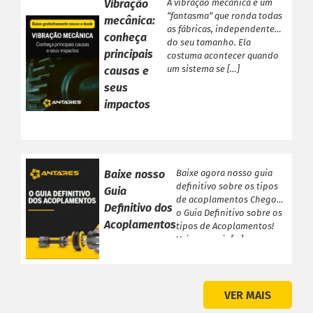
Vibração
A vibração mecânica é um
“fantasma” que ronda todas
mecânica:
as fábricas, independente
conheça
do seu tamanho. Ela
principais
costuma acontecer quando
um sistema se […]
causas e
seus
impactos
PRODUTOS ANTARES
Baixe nosso
Baixe agora nosso guia
definitivo sobre os tipos
Linha Completa
Guia
de acoplamentos Chegou
Definitivo dos
Acoplamentos Flexíveis
o Guia Definitivo sobre os
Acoplamentos
tipos de Acoplamentos!
Acoplamentos Elásticos
Veja a seguir […]
Acoplamentos de Engrenagens
Acoplamento de Lâminas
Contra Recuos
VER MAIS