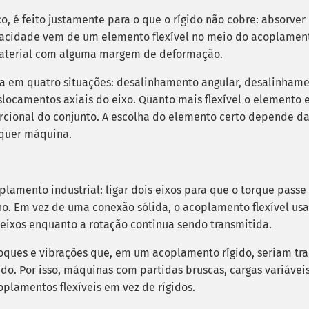
 é feito justamente para o que o rígido não cobre: absorver
pacidade vem de um elemento flexível no meio do acoplamen
material com alguma margem de deformação.
cia em quatro situações: desalinhamento angular, desalinhame
locamentos axiais do eixo. Quanto mais flexível o elemento 
cional do conjunto. A escolha do elemento certo depende da
lquer máquina.
amento industrial: ligar dois eixos para que o torque passe
ho. Em vez de uma conexão sólida, o acoplamento flexível us
 eixos enquanto a rotação continua sendo transmitida.
ques e vibrações que, em um acoplamento rígido, seriam tra
do. Por isso, máquinas com partidas bruscas, cargas variávei
plamentos flexíveis em vez de rígidos.