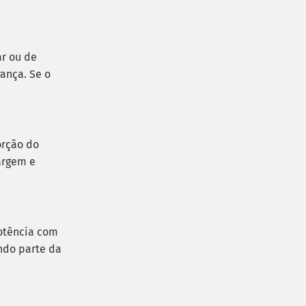
r ou de
ança. Se o
orção do
argem e
otência com
ndo parte da