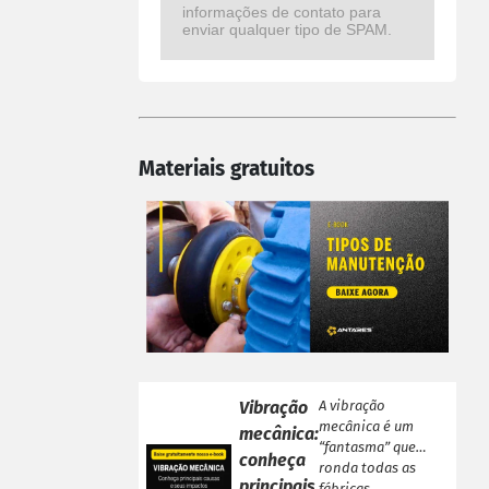
informações de contato para
enviar qualquer tipo de SPAM.
Materiais gratuitos
Vibração
A vibração
mecânica é um
mecânica:
“fantasma” que
conheça
ronda todas as
principais
fábricas,