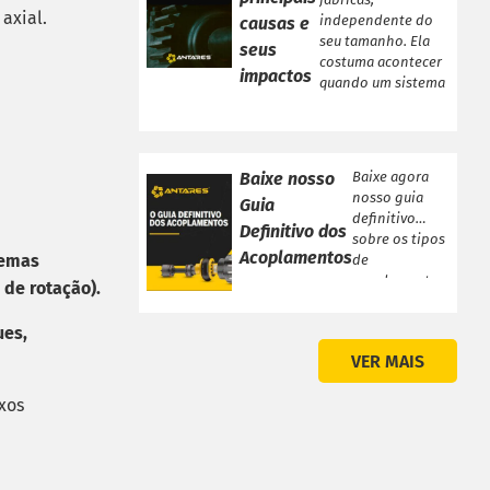
axial.
independente do
causas e
seu tamanho. Ela
seus
costuma acontecer
impactos
quando um sistema
se […]
Baixe nosso
Baixe agora
nosso guia
Guia
definitivo
Definitivo dos
sobre os tipos
Acoplamentos
temas
de
acoplamentos
 de rotação).
Chegou o Guia
Definitivo
ues,
sobre os tipos
VER MAIS
de
Acoplamentos!
xos
Veja a seguir
[…]