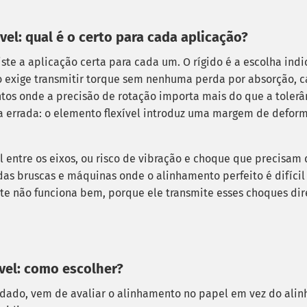
el: qual é o certo para cada aplicação?
xiste a aplicação certa para cada um. O rígido é a escolha in
to exige transmitir torque sem nenhuma perda por absorção, c
tos onde a precisão de rotação importa mais do que a tolerân
lha errada: o elemento flexível introduz uma margem de defo
l entre os eixos, ou risco de vibração e choque que precisam
as bruscas e máquinas onde o alinhamento perfeito é difícil 
te não funciona bem, porque ele transmite esses choques dir
vel: como escolher?
idado, vem de avaliar o alinhamento no papel em vez do ali