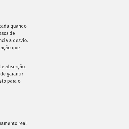
dicada quando
asos de
cia a desvio.
rmação que
 de absorção.
de garantir
eto para o
nhamento real