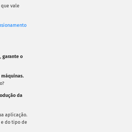
 que vale
nsionamento
e,
garante o
s máquinas.
o?
rodução da
ua aplicação.
 e do tipo de