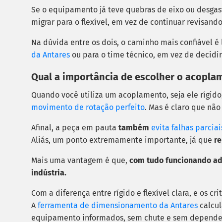
Se o equipamento já teve quebras de eixo ou desgas
migrar para o flexível, em vez de continuar revisan
Na dúvida entre os dois, o caminho mais confiável é
da Antares
ou para o time técnico, em vez de decidir
Qual a importância de escolher o acopla
Quando você utiliza um acoplamento, seja ele rígido
movimento de rotação perfeito
. Mas é claro que não
Afinal, a peça em pauta
também
evita falhas parcia
Aliás, um ponto extremamente importante, já que
re
Mais uma vantagem é que,
com tudo funcionando ad
indústria.
Com a diferença entre rígido e flexível clara, e os c
A
ferramenta de dimensionamento da Antares
calcul
equipamento informados, sem chute e sem depender