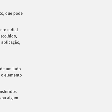
to, que pode
nto radial
escolhido,
 aplicação,
 de um lado
a o elemento
nsferidos
s ou algum