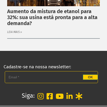
Blog
Aumento da mistura de etanol para
Fale Conosco
32%: sua usina está pronta para a alta
Política de Privacidade
demanda?
ATENDIMENTO
LEIA MAIS »
Fale conosco
Trabalhe Conosco
Cadastre-se na nossa newsletter:
OK
Siga: