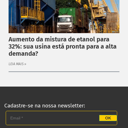
Linha Completa
Acoplamentos Flexíveis
Acoplamentos Elásticos
Acoplamentos de Engrenagens
Aumento da mistura de etanol para
Acoplamento de Lâminas
32%: sua usina está pronta para a alta
Contra Recuos
demanda?
MAIS
Garantia
LEIA MAIS »
Catálogo
Dimensione seu acoplamento
Central de Downloads
INSTITUCIONAL
Distribuidores
Cadastre-se na nossa newsletter:
Orçamento
OK
Empresa