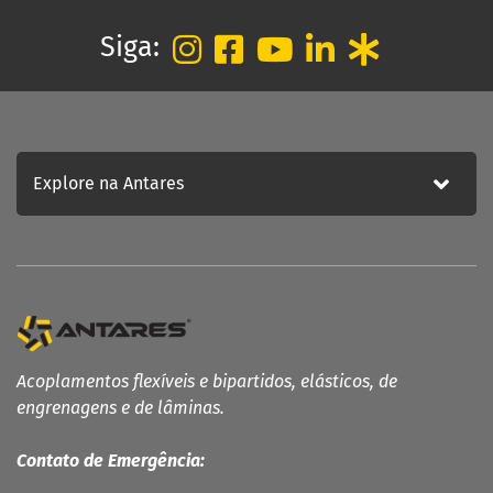
Blog
Siga:
Fale Conosco
Política de Privacidade
ATENDIMENTO
Fale conosco
Trabalhe Conosco
Explore na Antares
Acoplamentos flexíveis e bipartidos, elásticos, de
engrenagens e de lâminas.
Contato de Emergência: