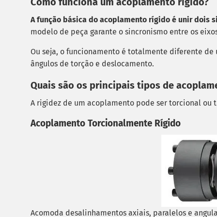
Como funciona um acoplamento rígido?
A função básica do acoplamento rígido é unir dois
modelo de peça garante o sincronismo entre os eixos 
Ou seja, o funcionamento é totalmente diferente de
ângulos de torção e deslocamento.
Quais são os principais tipos de acoplam
A rigidez de um acoplamento pode ser torcional ou t
Acoplamento Torcionalmente Rígido
Acomoda desalinhamentos axiais, paralelos e angulare