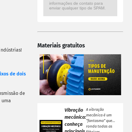
informações de contato para
enviar qualquer tipo de SPAM.
Materiais gratuitos
indústrias!
xos de dois
ansmissão de
á uma
Vibração
A vibração
mecânica é um
mecânica:
“fantasma” que
conheça
ronda todas as
principais
fábricas,