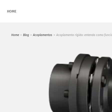
HOME
Home
>
Blog
>
Acoplamentos
>
Acoplamento rígido: entenda como funci