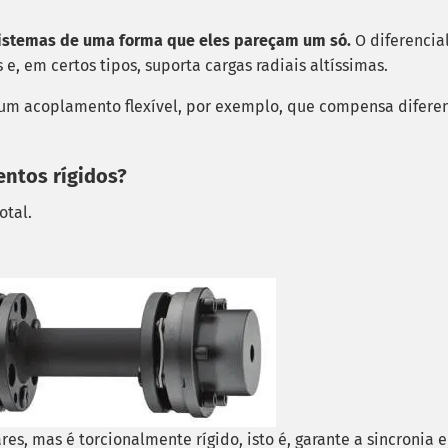
 sistemas de uma forma que eles pareçam um só.
O diferencia
e, em certos tipos, suporta cargas radiais altíssimas.
 um acoplamento flexível, por exemplo, que compensa difere
entos rígidos?
otal.
s, mas é torcionalmente rígido, isto é, garante a sincronia e