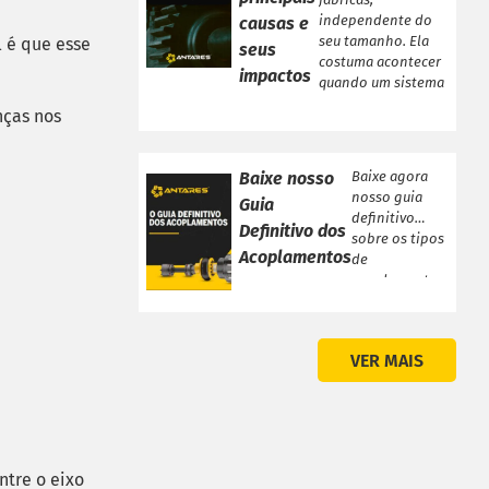
independente do
causas e
seu tamanho. Ela
l é que esse
seus
costuma acontecer
impactos
quando um sistema
se […]
nças nos
Baixe nosso
Baixe agora
nosso guia
Guia
definitivo
Definitivo dos
sobre os tipos
Acoplamentos
de
acoplamentos
Chegou o Guia
Definitivo
sobre os tipos
VER MAIS
de
Acoplamentos!
Veja a seguir
[…]
ntre o eixo