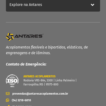
Explore na Antares
PRODUTOS ANTARES
Linha Completa
Acoplamentos Flexíveis
Acoplamentos flexíveis e bipartidos, elásticos, de
Acoplamentos Elásticos
engrenagens e de lâminas.
Acoplamentos de Engrenagens
Contato de Emergência:
Acoplamento de Lâminas
Contra Recuos
ANTARES ACOPLAMENTOS
MAIS
Rodovia VRS-864, 3300 | Linha Palmeiro |
Farroupilha/RS | 95175-800
Garantia
Catálogo
prevendas@antaresacoplamentos.com.br
Dimensione seu acoplamento
(54) 3218-6810