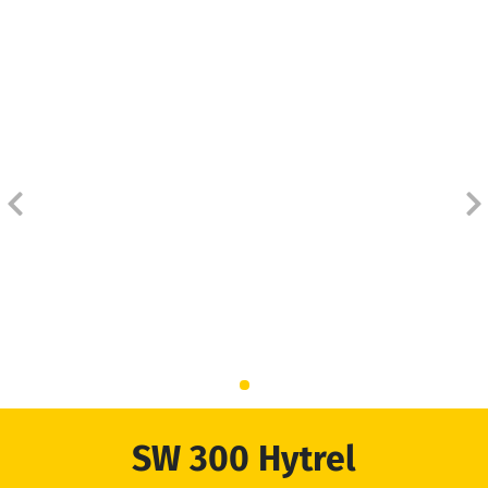
INÍCIO
PRODUTOS
ORÇAMENTO
DISTRIBUIDORES
BLOG
EMPRESA
ATENDIMENTO
SW 300 Hytrel
DOWNLOADS