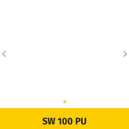
INÍCIO
PRODUTOS
ORÇAMENTO
DISTRIBUIDORES
BLOG
EMPRESA
ATENDIMENTO
SW 100 PU
DOWNLOADS