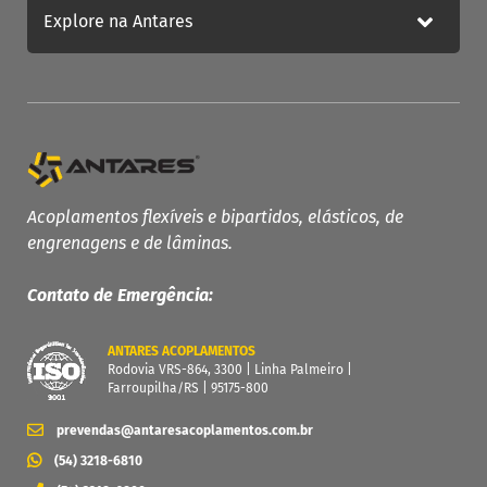
Explore na Antares
PRODUTOS ANTARES
Linha Completa
Acoplamentos Flexíveis
Acoplamentos flexíveis e bipartidos, elásticos, de
Acoplamentos Elásticos
engrenagens e de lâminas.
Acoplamentos de Engrenagens
Contato de Emergência:
Acoplamento de Lâminas
Contra Recuos
ANTARES ACOPLAMENTOS
MAIS
Rodovia VRS-864, 3300 | Linha Palmeiro |
Farroupilha/RS | 95175-800
Garantia
Catálogo
prevendas@antaresacoplamentos.com.br
Dimensione seu acoplamento
(54) 3218-6810