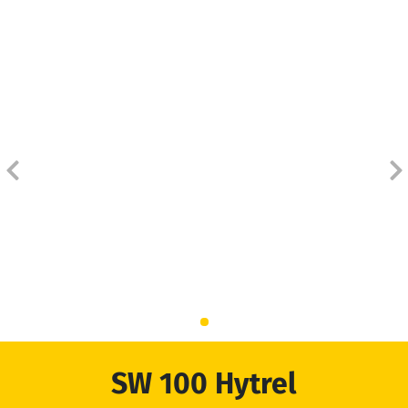
INÍCIO
PRODUTOS
ORÇAMENTO
DISTRIBUIDORES
BLOG
EMPRESA
ATENDIMENTO
SW 100 Hytrel
DOWNLOADS