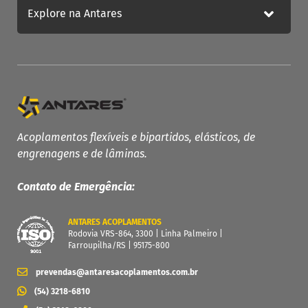
Explore na Antares
PRODUTOS ANTARES
Linha Completa
Acoplamentos Flexíveis
Acoplamentos flexíveis e bipartidos, elásticos, de
Acoplamentos Elásticos
engrenagens e de lâminas.
Acoplamentos de Engrenagens
Contato de Emergência:
Acoplamento de Lâminas
Contra Recuos
ANTARES ACOPLAMENTOS
MAIS
Rodovia VRS-864, 3300 | Linha Palmeiro |
Farroupilha/RS | 95175-800
Garantia
Catálogo
prevendas@antaresacoplamentos.com.br
Dimensione seu acoplamento
(54) 3218-6810