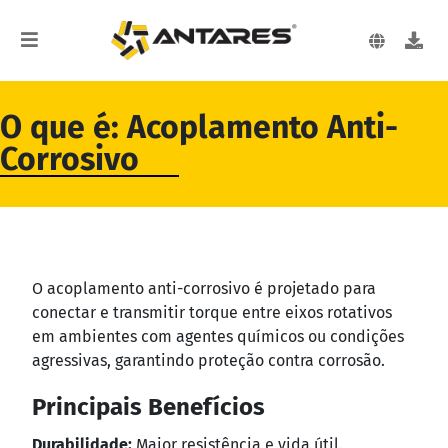
INÍCIO
PRODUTOS
O que é: Acoplamento Anti-
ORÇAMENTO
Corrosivo
DISTRIBUIDORES
BLOG
O acoplamento anti-corrosivo é projetado para
conectar e transmitir torque entre eixos rotativos
EMPRESA
em ambientes com agentes químicos ou condições
agressivas, garantindo proteção contra corrosão.
ATENDIMENTO
Principais Benefícios
DOWNLOADS
Durabilidade:
Maior resistência e vida útil.