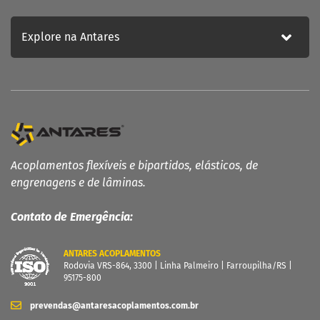
Acoplamentos de Engrenagens
Acoplamento de Lâminas
Explore na Antares
Contra Recuos
MAIS
Garantia
Catálogo
Dimensione seu acoplamento
Central de Downloads
Acoplamentos flexíveis e bipartidos, elásticos, de
INSTITUCIONAL
engrenagens e de lâminas.
Distribuidores
Orçamento
Contato de Emergência:
Empresa
Blog
ANTARES ACOPLAMENTOS
Rodovia VRS-864, 3300 | Linha Palmeiro | Farroupilha/RS |
Fale Conosco
95175-800
Política de Privacidade
prevendas@antaresacoplamentos.com.br
ATENDIMENTO