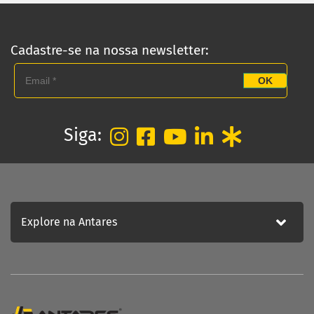
INSTITUCIONAL
Distribuidores
Orçamento
Cadastre-se na nossa newsletter:
Empresa
OK
Blog
Fale Conosco
Siga:
Política de Privacidade
ATENDIMENTO
Fale conosco
Trabalhe Conosco
Explore na Antares