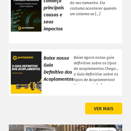
conheça
do seu tamanho. Ela
principais
costuma acontecer quando
um sistema se […]
causas e
seus
impactos
Baixe nosso
Baixe agora nosso guia
definitivo sobre os tipos
Guia
de acoplamentos Chegou
Definitivo dos
o Guia Definitivo sobre os
Acoplamentos
tipos de Acoplamentos!
Veja a seguir […]
VER MAIS