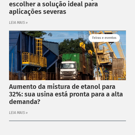
escolher a solução ideal para
aplicações severas
LEIA MAIS »
PRODUTOS ANTARES
Feiras e eventos
Linha Completa
Acoplamentos Flexíveis
Acoplamentos Elásticos
Acoplamentos de Engrenagens
Acoplamento de Lâminas
Aumento da mistura de etanol para
Contra Recuos
32%: sua usina está pronta para a alta
MAIS
demanda?
Garantia
Catálogo
LEIA MAIS »
Dimensione seu acoplamento
Central de Downloads