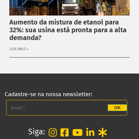
Catálogo
Dimensione seu acoplamento
Aumento da mistura de etanol para
Central de Downloads
32%: sua usina está pronta para a alta
INSTITUCIONAL
demanda?
Distribuidores
LEIA MAIS »
Orçamento
Empresa
Blog
Fale Conosco
Política de Privacidade
Cadastre-se na nossa newsletter:
ATENDIMENTO
Fale conosco
OK
Trabalhe Conosco
Siga: