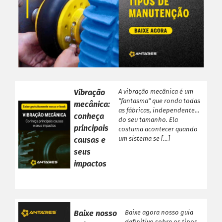
Vibração
A vibração mecânica é um
“fantasma” que ronda todas
mecânica:
as fábricas, independente
conheça
do seu tamanho. Ela
principais
costuma acontecer quando
um sistema se […]
causas e
seus
impactos
Baixe nosso
Baixe agora nosso guia
definitivo sobre os tipos