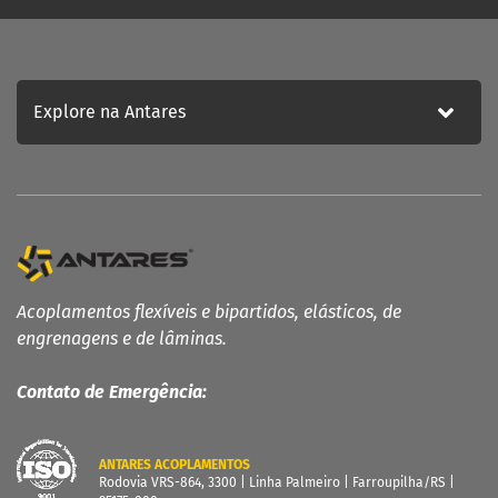
Explore na Antares
Acoplamentos flexíveis e bipartidos, elásticos, de
engrenagens e de lâminas.
Contato de Emergência:
ANTARES ACOPLAMENTOS
Rodovia VRS-864, 3300 | Linha Palmeiro | Farroupilha/RS |