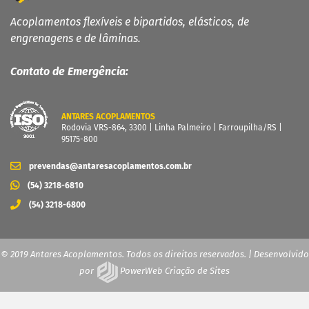
Acoplamentos flexíveis e bipartidos, elásticos, de
engrenagens e de lâminas.
Contato de Emergência:
ANTARES ACOPLAMENTOS
Rodovia VRS-864, 3300 | Linha Palmeiro | Farroupilha/RS |
95175-800
prevendas@antaresacoplamentos.com.br
(54) 3218-6810
(54) 3218-6800
© 2019 Antares Acoplamentos. Todos os direitos reservados. | Desenvolvido
por
PowerWeb Criação de Sites