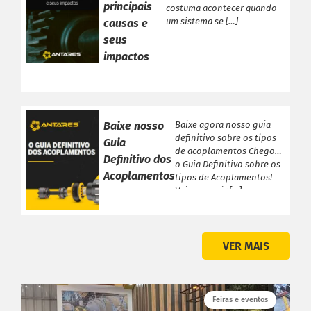
principais
costuma acontecer quando
um sistema se […]
causas e
seus
impactos
Baixe nosso
Baixe agora nosso guia
definitivo sobre os tipos
Guia
de acoplamentos Chegou
Definitivo dos
o Guia Definitivo sobre os
Acoplamentos
tipos de Acoplamentos!
Veja a seguir […]
VER MAIS
Feiras e eventos