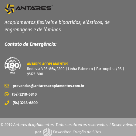
Acoplamentos flexíveis e bipartidos, elásticos, de
engrenagens e de lâminas.
Contato de Emergência:
ANTARES ACOPLAMENTOS
Rodovia VRS-864, 3300 | Linha Palmeiro | Farroupilha/RS |
95175-800
prevendas@antaresacoplamentos.com.br
(54) 3218-6810
(54) 3218-6800
© 2019 Antares Acoplamentos. Todos os direitos reservados. | Desenvolvido
por
PowerWeb Criação de Sites