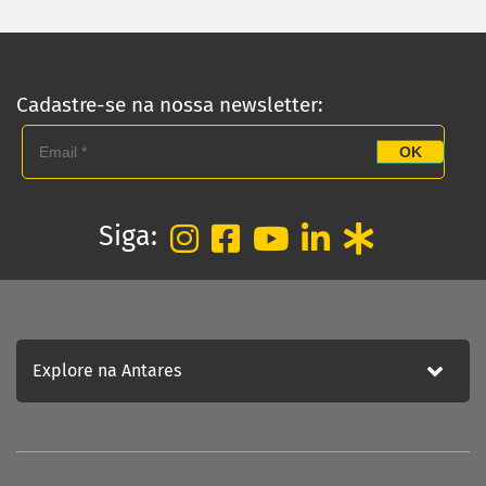
Empresa
Blog
Fale Conosco
Cadastre-se na nossa newsletter:
Política de Privacidade
OK
ATENDIMENTO
Fale conosco
Trabalhe Conosco
Siga:
Explore na Antares