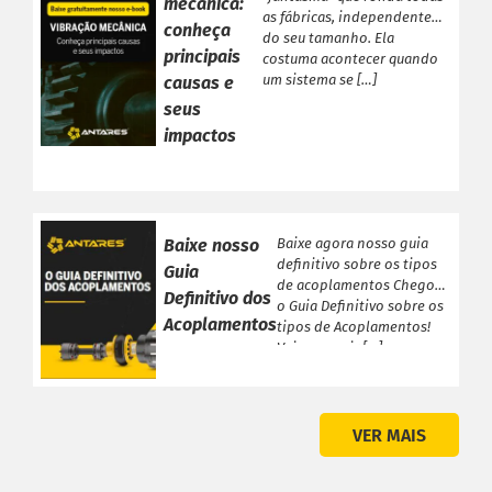
mecânica:
as fábricas, independente
conheça
do seu tamanho. Ela
principais
costuma acontecer quando
um sistema se […]
causas e
seus
impactos
Baixe nosso
Baixe agora nosso guia
definitivo sobre os tipos
Guia
de acoplamentos Chegou
Definitivo dos
o Guia Definitivo sobre os
Acoplamentos
tipos de Acoplamentos!
Veja a seguir […]
VER MAIS