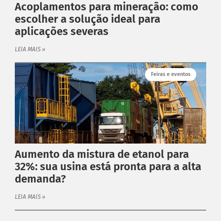
Acoplamentos para mineração: como
escolher a solução ideal para
PRODUTOS ANTARES
aplicações severas
Linha Completa
Acoplamentos Flexíveis
LEIA MAIS »
Acoplamentos Elásticos
Feiras e eventos
Acoplamentos de Engrenagens
Acoplamento de Lâminas
Contra Recuos
MAIS
Garantia
Catálogo
Aumento da mistura de etanol para
Dimensione seu acoplamento
32%: sua usina está pronta para a alta
demanda?
Central de Downloads
INSTITUCIONAL
LEIA MAIS »
Distribuidores
Orçamento