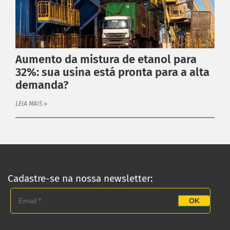
Linha Completa
Acoplamentos Flexíveis
Acoplamentos Elásticos
Acoplamentos de Engrenagens
Aumento da mistura de etanol para
Acoplamento de Lâminas
32%: sua usina está pronta para a alta
Contra Recuos
demanda?
MAIS
LEIA MAIS »
Garantia
Catálogo
Dimensione seu acoplamento
Central de Downloads
INSTITUCIONAL
Cadastre-se na nossa newsletter:
Distribuidores
Orçamento
OK
Empresa
Blog