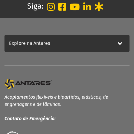
Siga:
Fale Conosco
Política de Privacidade
ATENDIMENTO
Fale conosco
Trabalhe Conosco
Explore na Antares
Acoplamentos flexíveis e bipartidos, elásticos, de
engrenagens e de lâminas.
Contato de Emergência: