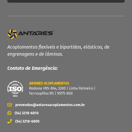
PRODUTOS ANTARES
Linha Completa
Acoplamentos Flexíveis
Acoplamentos flexíveis e bipartidos, elásticos, de
engrenagens e de lâminas.
Acoplamentos Elásticos
Acoplamentos de Engrenagens
Contato de Emergência:
Acoplamento de Lâminas
Contra Recuos
ANTARES ACOPLAMENTOS
Rodovia VRS-864, 3300 | Linha Palmeiro |
MAIS
Farroupilha/RS | 95175-800
Garantia
prevendas@antaresacoplamentos.com.br
Catálogo
(54) 3218-6810
Dimensione seu acoplamento
(54) 3218-6800
Central de Downloads