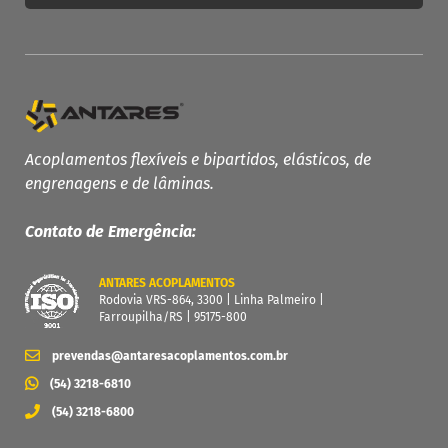
PRODUTOS ANTARES
Linha Completa
Acoplamentos Flexíveis
Acoplamentos flexíveis e bipartidos, elásticos, de
engrenagens e de lâminas.
Acoplamentos Elásticos
Acoplamentos de Engrenagens
Contato de Emergência:
Acoplamento de Lâminas
Contra Recuos
ANTARES ACOPLAMENTOS
Rodovia VRS-864, 3300 | Linha Palmeiro |
MAIS
Farroupilha/RS | 95175-800
Garantia
prevendas@antaresacoplamentos.com.br
Catálogo
(54) 3218-6810
Dimensione seu acoplamento
(54) 3218-6800
Central de Downloads