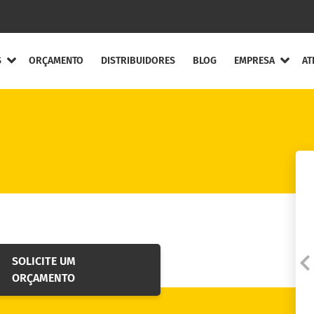
S
ORÇAMENTO
DISTRIBUIDORES
BLOG
EMPRESA
AT
ompleta
Quem Somos
Canal de Ética
ntos Flexíveis
Agende uma visita
ou treinamento
ntos Elásticos
Código de Ética e Co
entos de Engrenagens
Solicite a Garantia
ento de Lâminas
SOLICITE UM
Fale conosco
ecuos
ORÇAMENTO
Trabalhe Conosco