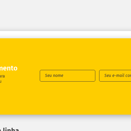
mento
ara
u
 linha