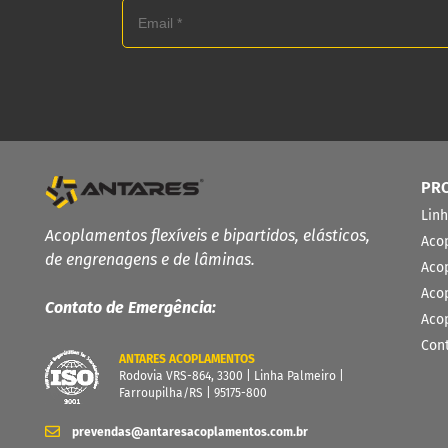
PR
Lin
Acoplamentos flexíveis e bipartidos, elásticos,
Aco
de engrenagens e de lâminas.
Aco
Aco
Contato de Emergência:
Aco
Con
ANTARES ACOPLAMENTOS
Rodovia VRS-864, 3300 | Linha Palmeiro |
Farroupilha/RS | 95175-800
prevendas@antaresacoplamentos.com.br