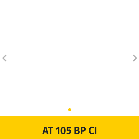
INÍCIO
PRODUTOS
ORÇAMENTO
DISTRIBUIDORES
BLOG
EMPRESA
ATENDIMENTO
AT 105 BP CI
DOWNLOADS