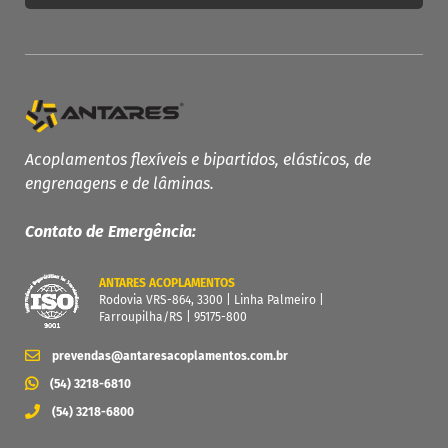
PRODUTOS ANTARES
Linha Completa
Acoplamentos Flexíveis
Acoplamentos flexíveis e bipartidos, elásticos, de
engrenagens e de lâminas.
Acoplamentos Elásticos
Acoplamentos de Engrenagens
Contato de Emergência:
Acoplamento de Lâminas
Contra Recuos
ANTARES ACOPLAMENTOS
Rodovia VRS-864, 3300 | Linha Palmeiro |
MAIS
Farroupilha/RS | 95175-800
Garantia
prevendas@antaresacoplamentos.com.br
Catálogo
(54) 3218-6810
Dimensione seu acoplamento
(54) 3218-6800
Central de Downloads