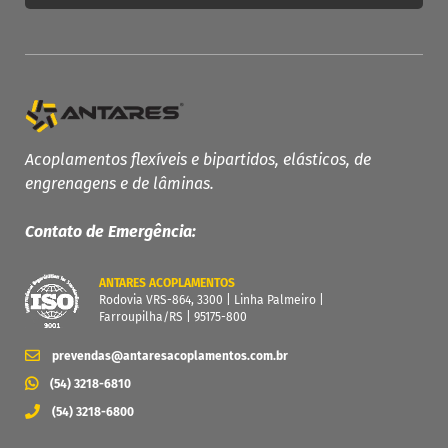
PRODUTOS ANTARES
Linha Completa
Acoplamentos Flexíveis
Acoplamentos flexíveis e bipartidos, elásticos, de
engrenagens e de lâminas.
Acoplamentos Elásticos
Acoplamentos de Engrenagens
Contato de Emergência:
Acoplamento de Lâminas
Contra Recuos
ANTARES ACOPLAMENTOS
Rodovia VRS-864, 3300 | Linha Palmeiro |
MAIS
Farroupilha/RS | 95175-800
Garantia
prevendas@antaresacoplamentos.com.br
Catálogo
(54) 3218-6810
Dimensione seu acoplamento
(54) 3218-6800
Central de Downloads