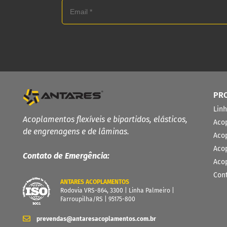
PR
Lin
Acoplamentos flexíveis e bipartidos, elásticos,
Aco
de engrenagens e de lâminas.
Aco
Aco
Contato de Emergência:
Aco
Con
ANTARES ACOPLAMENTOS
Rodovia VRS-864, 3300 | Linha Palmeiro |
Farroupilha/RS | 95175-800
prevendas@antaresacoplamentos.com.br