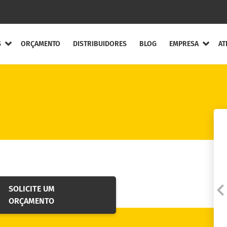
S
ORÇAMENTO
DISTRIBUIDORES
BLOG
EMPRESA
AT
ompleta
Quem Somos
Canal de Ética
ntos Flexíveis
Agende uma visita
ou treinamento
ntos Elásticos
Código de Ética e Co
entos de Engrenagens
Solicite a Garantia
ento de Lâminas
SOLICITE UM
Fale conosco
ecuos
ORÇAMENTO
Trabalhe Conosco