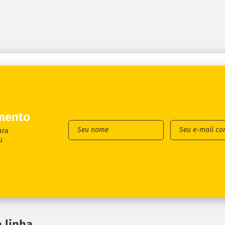
mento
ara
u
 linha