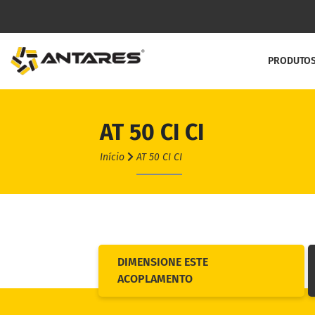
PRODUTO
AT 50 CI CI
Linha C
Início
AT 50 CI CI
Acoplame
Acoplame
Acoplam
Acoplam
DIMENSIONE ESTE
ACOPLAMENTO
Contra R