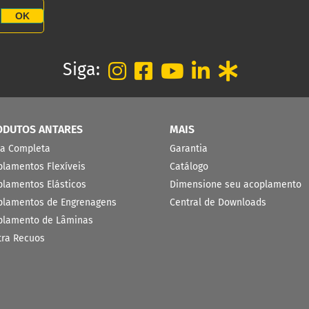
OK
Siga:
ODUTOS ANTARES
MAIS
ha Completa
Garantia
plamentos Flexíveis
Catálogo
plamentos Elásticos
Dimensione seu acoplamento
plamentos de Engrenagens
Central de Downloads
plamento de Lâminas
tra Recuos