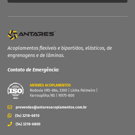
PRODUTOS ANTARES
Linha Completa
Acoplamentos Flexíveis
Acoplamentos flexíveis e bipartidos, elásticos, de
engrenagens e de lâminas.
Acoplamentos Elásticos
Acoplamentos de Engrenagens
Contato de Emergência:
Acoplamento de Lâminas
Contra Recuos
ANTARES ACOPLAMENTOS
Rodovia VRS-864, 3300 | Linha Palmeiro |
MAIS
Farroupilha/RS | 95175-800
Garantia
prevendas@antaresacoplamentos.com.br
Catálogo
(54) 3218-6810
Dimensione seu acoplamento
(54) 3218-6800
Central de Downloads