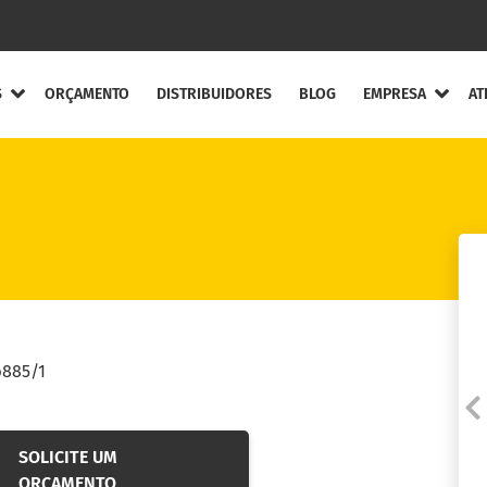
S
ORÇAMENTO
DISTRIBUIDORES
BLOG
EMPRESA
AT
ompleta
Quem Somos
Canal de Ética
ntos Flexíveis
Agende uma visita
ou treinamento
ntos Elásticos
Código de Ética e Co
entos de Engrenagens
Solicite a Garantia
6885/1
ento de Lâminas
Fale conosco
ecuos
Trabalhe Conosco
SOLICITE UM
ORÇAMENTO