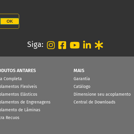
OK
Siga:
ODUTOS ANTARES
MAIS
ha Completa
Garantia
plamentos Flexíveis
Catálogo
plamentos Elásticos
Dimensione seu acoplamento
plamentos de Engrenagens
Central de Downloads
plamento de Lâminas
tra Recuos