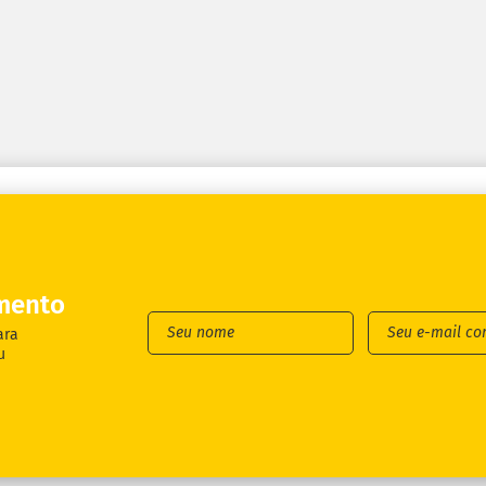
mento
ara
u