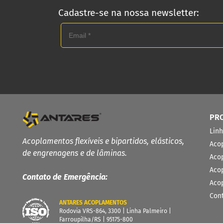
Cadastre-se na nossa newsletter:
PR
Lin
Acoplamentos flexíveis e bipartidos, elásticos,
Aco
de engrenagens e de lâminas.
Aco
Aco
Contato de Emergência:
Aco
Con
ANTARES ACOPLAMENTOS
Rodovia VRS-864, 3300 | Linha Palmeiro |
Farroupilha/RS | 95175-800