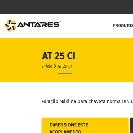
PRODUTO
AT 25 CI
Linha C
Início
AT 25 CI
Acoplame
Acoplame
Acoplam
Furação Máxima para chaveta norma DIN 
Acoplam
Contra R
DIMENSIONE ESTE
ACOPLAMENTO