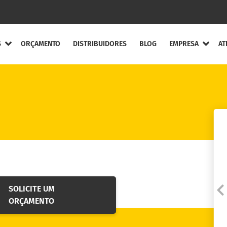
S
ORÇAMENTO
DISTRIBUIDORES
BLOG
EMPRESA
AT
ompleta
Quem Somos
Canal de Ética
ntos Flexíveis
Agende uma visita
ou treinamento
ntos Elásticos
Código de Ética e Co
entos de Engrenagens
Solicite a Garantia
ento de Lâminas
SOLICITE UM
Fale conosco
ecuos
ORÇAMENTO
Trabalhe Conosco