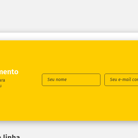
mento
ara
u
 linha