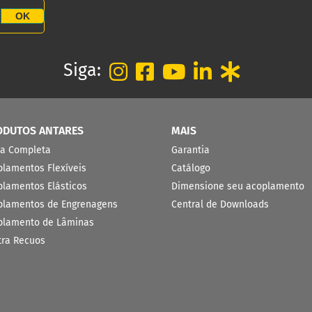
OK
Siga:
ODUTOS ANTARES
MAIS
ha Completa
Garantia
plamentos Flexíveis
Catálogo
plamentos Elásticos
Dimensione seu acoplamento
plamentos de Engrenagens
Central de Downloads
plamento de Lâminas
tra Recuos