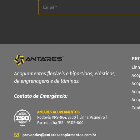
PR
Lin
Acoplamentos flexíveis e bipartidos, elásticos,
Aco
de engrenagens e de lâminas.
Aco
Aco
Contato de Emergência:
Aco
Con
ANTARES ACOPLAMENTOS
Rodovia VRS-864, 3300 | Linha Palmeiro |
Farroupilha/RS | 95175-800
prevendas@antaresacoplamentos.com.br