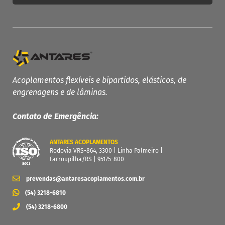
PRODUTOS ANTARES
Linha Completa
Acoplamentos Flexíveis
Acoplamentos flexíveis e bipartidos, elásticos, de
engrenagens e de lâminas.
Acoplamentos Elásticos
Acoplamentos de Engrenagens
Contato de Emergência:
Acoplamento de Lâminas
Contra Recuos
ANTARES ACOPLAMENTOS
Rodovia VRS-864, 3300 | Linha Palmeiro |
MAIS
Farroupilha/RS | 95175-800
Garantia
prevendas@antaresacoplamentos.com.br
Catálogo
(54) 3218-6810
Dimensione seu acoplamento
(54) 3218-6800
Central de Downloads