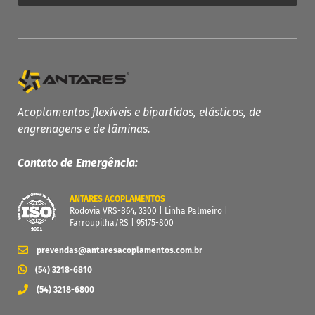
PRODUTOS ANTARES
Linha Completa
Acoplamentos Flexíveis
Acoplamentos flexíveis e bipartidos, elásticos, de
engrenagens e de lâminas.
Acoplamentos Elásticos
Acoplamentos de Engrenagens
Contato de Emergência:
Acoplamento de Lâminas
Contra Recuos
ANTARES ACOPLAMENTOS
Rodovia VRS-864, 3300 | Linha Palmeiro |
MAIS
Farroupilha/RS | 95175-800
Garantia
prevendas@antaresacoplamentos.com.br
Catálogo
(54) 3218-6810
Dimensione seu acoplamento
(54) 3218-6800
Central de Downloads