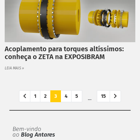
Acoplamento para torques altíssimos:
conheça o ZETA na EXPOSIBRAM
LEIA MAIS »
1
2
3
4
5
15
…
Bem-vindo
ao
Blog Antares