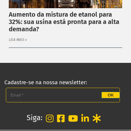
PRODUTOS ANTARES
Linha Completa
Aumento da mistura de etanol para
Acoplamentos Flexíveis
32%: sua usina está pronta para a alta
demanda?
Acoplamentos Elásticos
Acoplamentos de Engrenagens
LEIA MAIS »
Acoplamento de Lâminas
Contra Recuos
MAIS
Garantia
Catálogo
Cadastre-se na nossa newsletter:
Dimensione seu acoplamento
OK
Central de Downloads
INSTITUCIONAL
Distribuidores
Siga:
Orçamento
Empresa