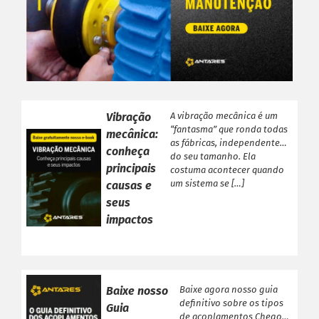
Vibração
A vibração mecânica é um
“fantasma” que ronda todas
mecânica:
as fábricas, independente
conheça
do seu tamanho. Ela
principais
costuma acontecer quando
um sistema se […]
causas e
seus
impactos
Baixe nosso
Baixe agora nosso guia
definitivo sobre os tipos
Guia
de acoplamentos Chegou