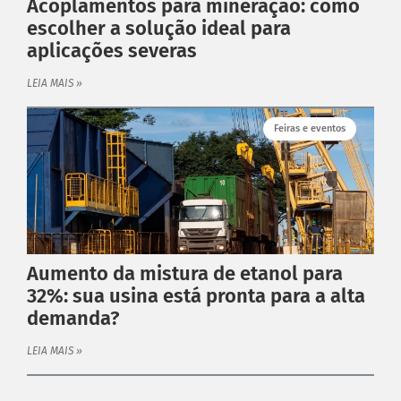
Acoplamentos para mineração: como
Política de Privacidade
escolher a solução ideal para
aplicações severas
ATENDIMENTO
Fale conosco
LEIA MAIS »
Trabalhe Conosco
Feiras e eventos
Aumento da mistura de etanol para
32%: sua usina está pronta para a alta
demanda?
LEIA MAIS »