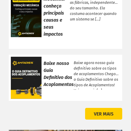
as fábricas, independente
conheça
do seu tamanho. Ela
principais
costuma acontecer quando
um sistema se […]
causas e
seus
impactos
Baixe nosso
Baixe agora nosso guia
definitivo sobre os tipos
Guia
de acoplamentos Chegou
Definitivo dos
o Guia Definitivo sobre os
Acoplamentos
tipos de Acoplamentos!
Veja a seguir […]
VER MAIS
PRODUTOS ANTARES
Linha Completa