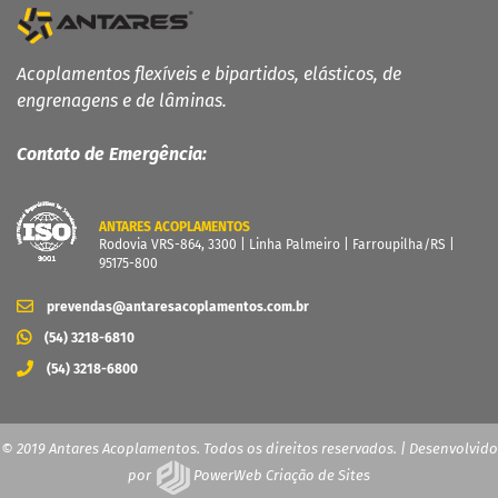
Acoplamentos flexíveis e bipartidos, elásticos, de
engrenagens e de lâminas.
Contato de Emergência:
ANTARES ACOPLAMENTOS
Rodovia VRS-864, 3300 | Linha Palmeiro | Farroupilha/RS |
95175-800
prevendas@antaresacoplamentos.com.br
(54) 3218-6810
(54) 3218-6800
© 2019 Antares Acoplamentos. Todos os direitos reservados. | Desenvolvido
por
PowerWeb Criação de Sites