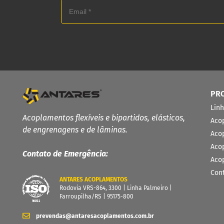
PR
Lin
Acoplamentos flexíveis e bipartidos, elásticos,
Aco
de engrenagens e de lâminas.
Aco
Aco
Contato de Emergência:
Aco
Con
ANTARES ACOPLAMENTOS
Rodovia VRS-864, 3300 | Linha Palmeiro |
Farroupilha/RS | 95175-800
prevendas@antaresacoplamentos.com.br