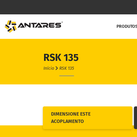
PRODUTO
RSK 135
Linha C
Início
RSK 135
Acoplame
Acoplame
Acoplam
Acoplam
DIMENSIONE ESTE
ACOPLAMENTO
Contra R