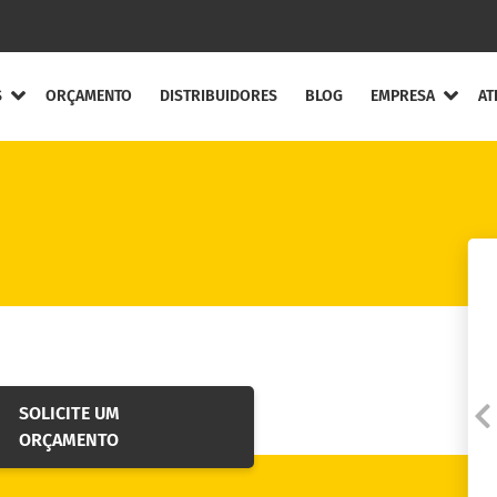
S
ORÇAMENTO
DISTRIBUIDORES
BLOG
EMPRESA
AT
ompleta
Quem Somos
Canal de Ética
ntos Flexíveis
Agende uma visita
ou treinamento
ntos Elásticos
Código de Ética e Co
entos de Engrenagens
Solicite a Garantia
ento de Lâminas
SOLICITE UM
Fale conosco
ecuos
ORÇAMENTO
Trabalhe Conosco