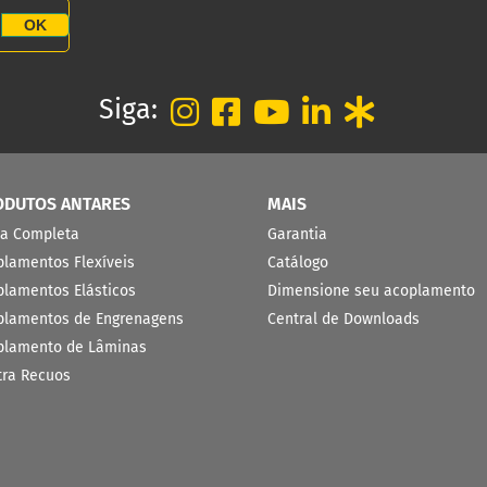
OK
Siga:
ODUTOS ANTARES
MAIS
ha Completa
Garantia
plamentos Flexíveis
Catálogo
plamentos Elásticos
Dimensione seu acoplamento
plamentos de Engrenagens
Central de Downloads
plamento de Lâminas
tra Recuos