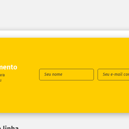
mento
ara
u
 linha