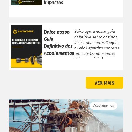
impactos
PRODUTOS ANTARES
Linha Completa
Baixe nosso
Baixe agora nosso guia
Acoplamentos Flexíveis
definitivo sobre os tipos
Guia
de acoplamentos Chegou
Acoplamentos Elásticos
Definitivo dos
o Guia Definitivo sobre os
Acoplamentos de Engrenagens
Acoplamentos
tipos de Acoplamentos!
Veja a seguir […]
Acoplamento de Lâminas
Contra Recuos
MAIS
VER MAIS
Garantia
Catálogo
Dimensione seu acoplamento
Acoplamentos
Central de Downloads
INSTITUCIONAL
Distribuidores