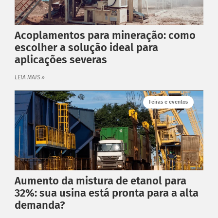
Orçamento
Empresa
Acoplamentos para mineração: como
Blog
escolher a solução ideal para
Fale Conosco
aplicações severas
Política de Privacidade
LEIA MAIS »
ATENDIMENTO
Fale conosco
Feiras e eventos
Trabalhe Conosco
Aumento da mistura de etanol para
32%: sua usina está pronta para a alta
demanda?