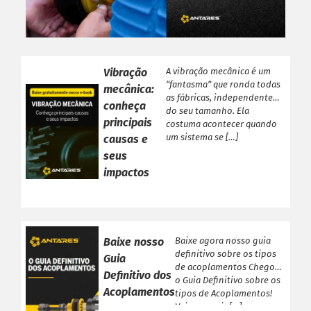
Acoplamentos de Engrenagens
Acoplamento de Lâminas
Contra Recuos
MAIS
Vibração
A vibração mecânica é um
“fantasma” que ronda todas
Garantia
mecânica:
as fábricas, independente
conheça
Catálogo
do seu tamanho. Ela
principais
costuma acontecer quando
Dimensione seu acoplamento
um sistema se […]
causas e
Central de Downloads
seus
INSTITUCIONAL
impactos
Distribuidores
Orçamento
Empresa
Baixe nosso
Baixe agora nosso guia
Blog
definitivo sobre os tipos
Guia
de acoplamentos Chegou
Fale Conosco
Definitivo dos
o Guia Definitivo sobre os
Política de Privacidade
Acoplamentos
tipos de Acoplamentos!
Veja a seguir […]